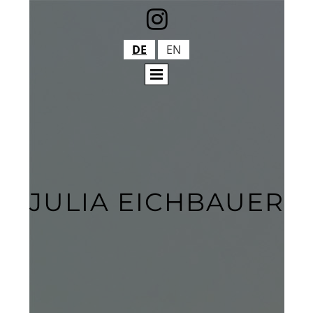

DE
EN
JULIA EICHBAUER