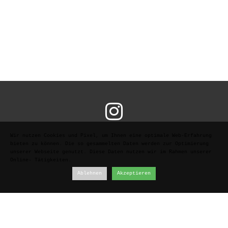

Wir nutzen Cookies und Pixel, um Ihnen eine optimale Web-Erfahrung
bieten zu können. Die so gesammelten Daten werden zur Optimierung
unserer Webseite genutzt. Diese Daten nutzen wir im Rahmen unserer
Online- Tätigkeiten.
Ablehnen
Akzeptieren
© 2026 JULIA EICHBAUER. All Rights Reserved.
Classical Portrait Sculpture & Archival Castings • Vienna,